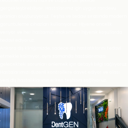
tedavilerini daha hızlı ve başarılı bir şekilde
gerçekleştirebiliyor. Hastalarımız için uygun randevu
planları oluşturuyoruz. Teşhis ve tedavi sırasında modern
görüntüleme cihazları kullanıyoruz. Hijyene öncelik
veriyor ve her hastamızı maksimum hijyenik koşullarda
tedavi ediyoruz.
Ankara diş kliniğimizde, sadece diş hastalıklarını tedavi
etmekle kalmıyor, aynı zamanda hastalarımıza
gelecekteki sorunları önlemek için detaylı bilgi sağlıyoruz.
Hastalarımızı düzenli kontrollere davet ediyor ve olası
yeni diş hastalıklarının erken teşhisini sağlıyoruz.
.
.
.
.
.