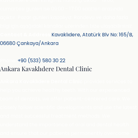
Kavaklıdere'deki kliniğimiz hafta içi 09:00 - 19:00,
cumartesi günleri ise 09:00 - 17:00 saatleri arasında
açıktır. Pazar günleri kapalıyız. Randevu ve daha fazla
bilgi için aşağıdaki kanallar üzerinden bize ulaşabilirsiniz.
Contact & Address
Kavaklıdere, Atatürk Blv No: 165/B,
06680 Çankaya/Ankara
Phone:
+90 (533) 580 30 22
Ankara Kavaklıdere Dental Clinic
Ankara Kavaklıdere Dental Clinic
provides services to
help you achieve healthy teeth. With our experienced
team of dentists, we offer patient-centered care. We
closely follow scientific developments and use the latest
and most successful treatment methods. We
understand the importance of oral and dental health
and ensure that our patients permanently overcome