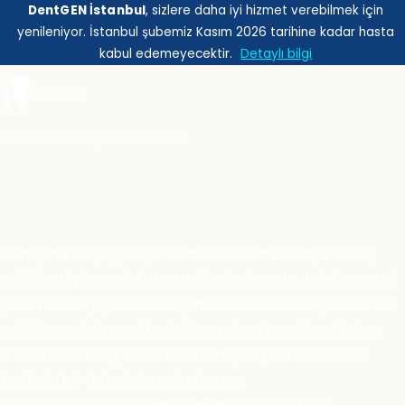
DentGEN İstanbul
, sizlere daha iyi hizmet verebilmek için
yenileniyor. İstanbul şubemiz Kasım 2026 tarihine kadar hasta
kabul edemeyecektir.
Detaylı bilgi
Ana Sayfa
/
Dentgen Kavaklıdere
Dentgen Kavaklıdere
Deneyimli ve güçlü diş hekimleri ekibimizle, ağız ve diş
sağlığınız için geniş kapsamlı tedaviler sunarak kapsamlı
çözümler sağlıyoruz. Gülüşünüzün hem estetiğini hem de
sağlığını geliştirmeyi hedefleyen Dentgen Kavaklıdere,
modern teknoloji ve sıkı sterilizasyon protokolleri ile
konforlu bir tedavi deneyimi sunar.