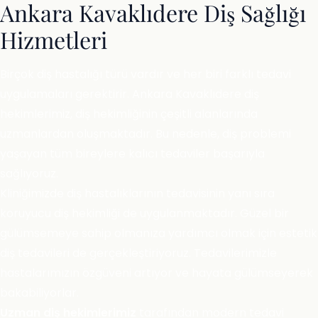
Ankara Kavaklıdere Diş Sağlığı
Hizmetleri
Birçok diş hastalığı türü vardır ve her biri farklı tedavi
uygulamaları gerektirir. Ankara Kavaklıdere diş
hekimlerimiz, diş hekimliğinin çeşitli alanlarında
uzmanlardan oluşmaktadır. Bu nedenle, diş problemi
yaşayan tüm bireylere kalıcı tedaviler başarıyla
sağlıyoruz.
Kliniğimizde diş hastalıklarının tedavisinin yanı sıra
koruyucu diş hekimliği de uygulanmaktadır. Güzel bir
gülümsemeye sahip olmanıza yardımcı olmak için estetik
diş tedavileri de gerçekleştiriyoruz. Tedavilerimizle
hastalarımızın özgüveni artıyor ve hayata gülümseyerek
bakabiliyorlar.
Uzman diş hekimlerimiz
tarafından modern tedavi