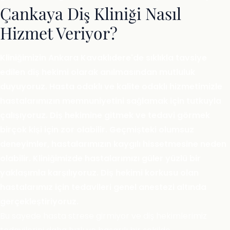
Çankaya Diş Kliniği Nasıl
Hizmet Veriyor?
Kliniğimizin Ankara Kavaklıdere'de sıklıkla tavsiye
edilen diş hekimi olarak anılmasından mutluluk
duyuyoruz. Hasta odaklı ve kalite odaklı hizmetimizle
hastalarımızın memnuniyetini sağlamak için tutkuyla
çalışıyoruz. Diş hekimine gitmek ve tedavi görmek
birçok kişi için zor olabilir. Geçmişteki olumsuz
deneyimler, hastalarımızın kaygılı hissetmesine neden
olabilir. Kliniğimizde hastalarımızı güler yüzlü bir
yaklaşımla karşılıyoruz. Diş hekimi korkusu olan
hastalarımız için tedavileri genel anestezi altında
gerçekleştiriyoruz.
Bu sayede hasta strese girmiyor ve diş hekimlerimiz